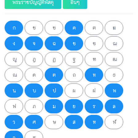
พระราชบัญญัติพัสดุ
อื่นๆ
ก
ข
ฃ
ค
ฅ
ฆ
ง
จ
ฉ
ช
ซ
ฌ
ญ
ฎ
ฏ
ฐ
ฑ
ฒ
ณ
ด
ต
ถ
ท
ธ
น
บ
ป
ผ
ฝ
พ
ฟ
ภ
ม
ย
ร
ล
ว
ศ
ษ
ส
ห
ฬ
อ
ฮ